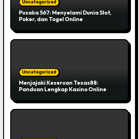
Uncategorized
Pusaka 567: Menyelami Dunia Slot,
Poker, dan Togel Online
Uncategorized
Menjajaki Keseruan Texas88:
Panduan Lengkap Kasino Online