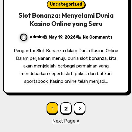
Uncategorized
Slot Bonanza: Menyelami Dunia
Kasino Online yang Seru
admin
May 19, 2026
No Comments
Pengantar Slot Bonanza dalam Dunia Kasino Online
Dalam perjalanan menuju dunia slot bonanza, kita
akan menjelajahi berbagai permainan yang
mendebarkan seperti slot, poker, dan bahkan
sportsbook. Kasino online telah menjadi…
Posts
1
2
pagination
Next Page »