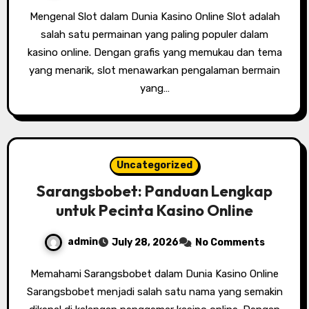
Mengenal Slot dalam Dunia Kasino Online Slot adalah
salah satu permainan yang paling populer dalam
kasino online. Dengan grafis yang memukau dan tema
yang menarik, slot menawarkan pengalaman bermain
yang…
Uncategorized
Sarangsbobet: Panduan Lengkap
untuk Pecinta Kasino Online
admin
July 28, 2026
No Comments
Memahami Sarangsbobet dalam Dunia Kasino Online
Sarangsbobet menjadi salah satu nama yang semakin